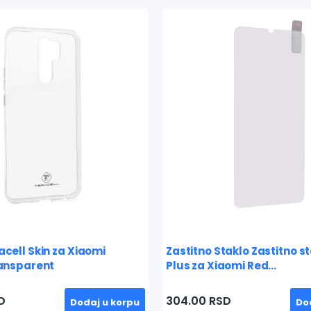
no Staklo Zastitno staklo
Maska 3D Camera za 
a Xiaomi Red...
Redmi 9 crna
0 RSD
408.00 RSD
Dodaj u korpu