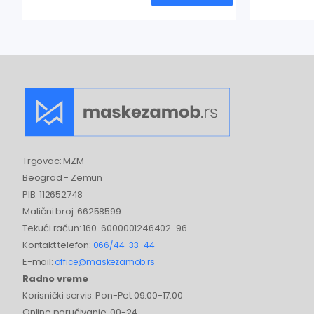
Trgovac: MZM
Beograd - Zemun
PIB: 112652748
Matični broj: 66258599
Tekući račun: 160-6000001246402-96
Kontakt telefon:
066/44-33-44
E-mail:
office@maskezamob.rs
Radno vreme
Korisnički servis: Pon-Pet 09:00-17:00
Online poručivanje: 00-24