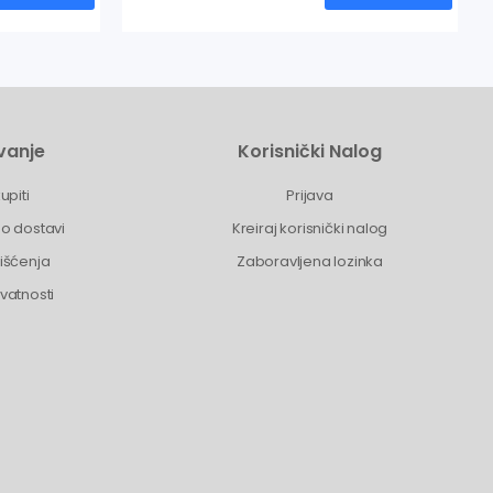
vanje
Korisnički Nalog
upiti
Prijava
 o dostavi
Kreiraj korisnički nalog
rišćenja
Zaboravljena lozinka
ivatnosti