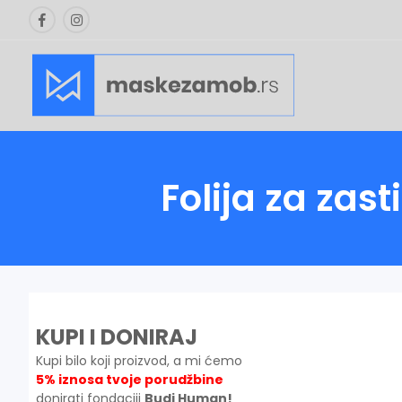
Folija za zas
KUPI I DONIRAJ
Kupi bilo koji proizvod, a mi ćemo
5% iznosa tvoje porudžbine
donirati fondaciji
Budi Human!