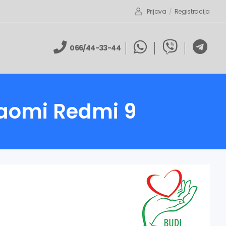
Prijava
/
Registracija
066/44-33-44
Xiaomi Redmi 9