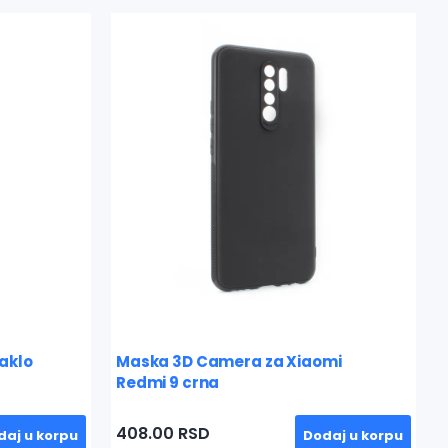
Xiaomi
Maska Mercury za Xiaomi Redmi 9
crna
671.00 RSD
Dodaj u korpu
Dodaj u korpu