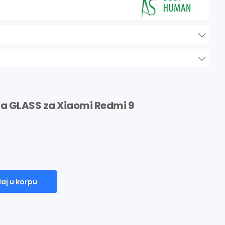
ana GLASS za Xiaomi Redmi 9
aj u korpu