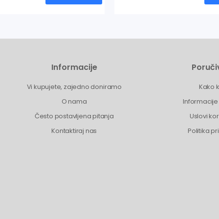
Informacije
Poruči
Vi kupujete, zajedno doniramo
Kako k
O nama
Informacije
Često postavljena pitanja
Uslovi ko
Kontaktiraj nas
Politika pr