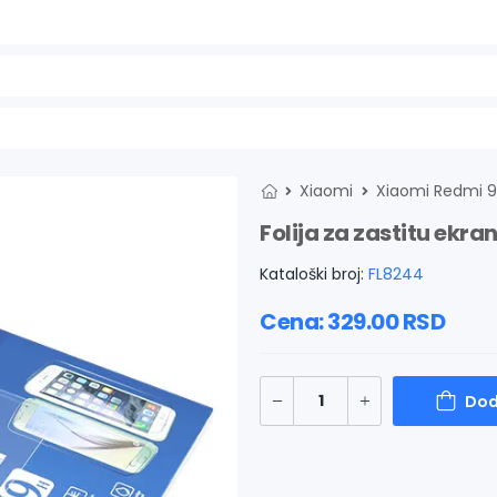
Xiaomi
Xiaomi Redmi 9
Folija za zastitu ekr
Kataloški broj:
FL8244
Cena:
329.00
RSD
Dod