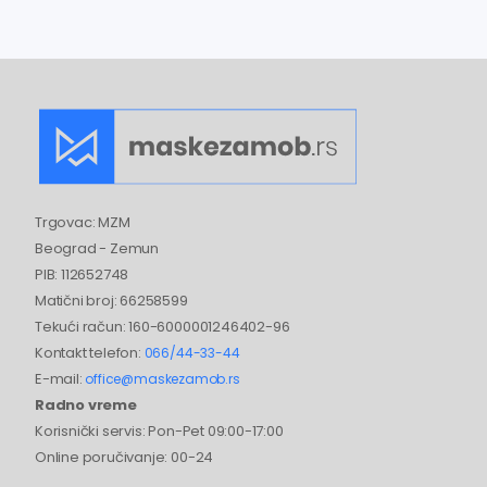
Trgovac: MZM
Beograd - Zemun
PIB: 112652748
Matični broj: 66258599
Tekući račun: 160-6000001246402-96
Kontakt telefon:
066/44-33-44
E-mail:
office@maskezamob.rs
Radno vreme
Korisnički servis: Pon-Pet 09:00-17:00
Online poručivanje: 00-24