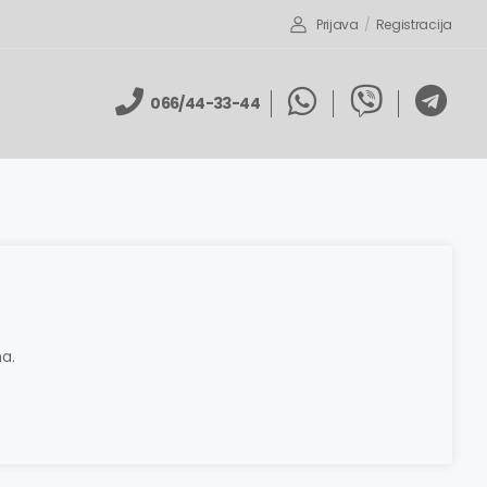
Prijava
/
Registracija
066/44-33-44
a.