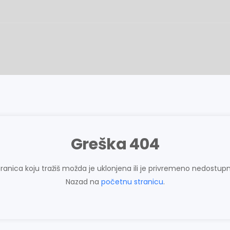
Greška 404
tranica koju tražiš možda je uklonjena ili je privremeno nedostupn
Nazad na
početnu stranicu
.