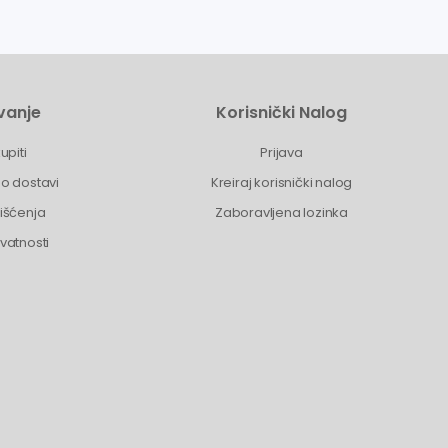
vanje
Korisnički Nalog
upiti
Prijava
 o dostavi
Kreiraj korisnički nalog
rišćenja
Zaboravljena lozinka
ivatnosti