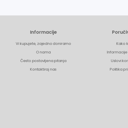
Informacije
Poruči
Vi kupujete, zajedno doniramo
Kako k
O nama
Informacije
Često postavljena pitanja
Uslovi ko
Kontaktiraj nas
Politika pr