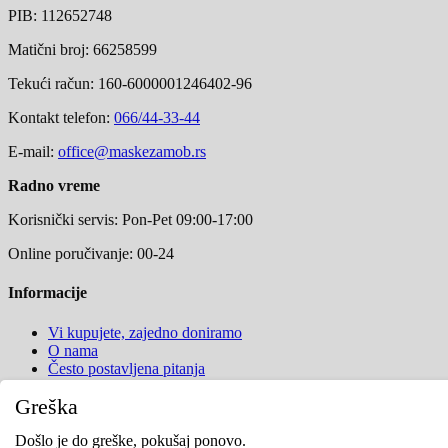
PIB: 112652748
Matični broj: 66258599
Tekući račun: 160-6000001246402-96
Kontakt telefon:
066/44-33-44
E-mail:
office@maskezamob.rs
Radno vreme
Korisnički servis: Pon-Pet 09:00-17:00
Online poručivanje: 00-24
Informacije
Vi kupujete, zajedno doniramo
O nama
Često postavljena pitanja
Kontaktiraj nas
Greška
Poručivanje
Došlo je do greške, pokušaj ponovo.