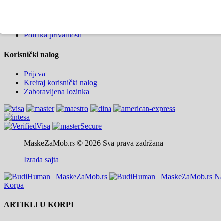
Kako kupiti
Informacije o dostavi
Uslovi korišćenja
Politika privatnosti
Korisnički nalog
Prijava
Kreiraj korisnički nalog
Zaboravljena lozinka
MaskeZaMob.rs © 2026 Sva prava zadržana
Izrada sajta
N
Korpa
ARTIKLI U KORPI