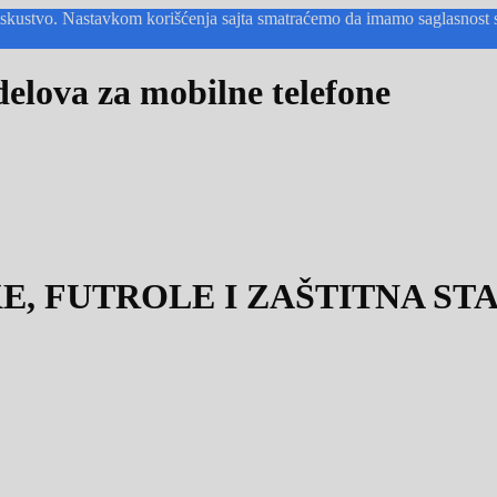
o iskustvo. Nastavkom korišćenja sajta smatraćemo da imamo saglasnost 
lova za mobilne telefone
E, FUTROLE I ZAŠTITNA ST