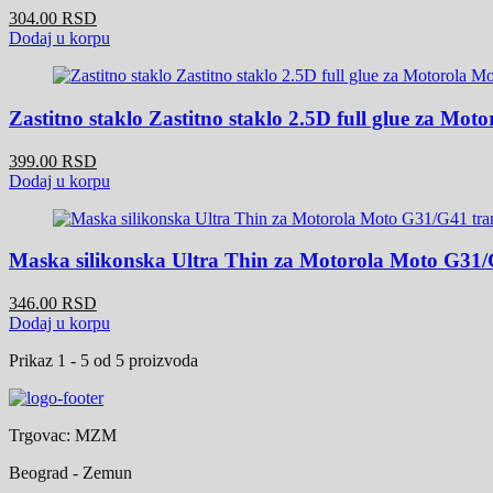
304.00 RSD
Dodaj u korpu
Zastitno staklo Zastitno staklo 2.5D full glue za Mot
399.00 RSD
Dodaj u korpu
Maska silikonska Ultra Thin za Motorola Moto G31/
346.00 RSD
Dodaj u korpu
Prikaz
1 - 5 od 5
proizvoda
Trgovac: MZM
Beograd - Zemun