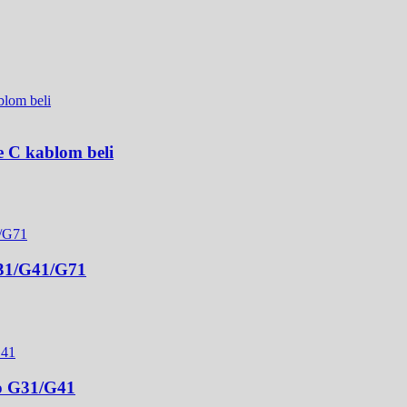
e C kablom beli
G31/G41/G71
to G31/G41