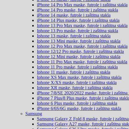
iPhone 14 Pro Max
maske, futrole i zaštitna stakla
iPhone 14 Pro
maske, futrole i zaštitna stakla
iPhone 14
maske, futrole i zaštitna stakla
iPhone 14 Plus
maske, futrole i zaštitna stakla
Iphone 13 Pro Max
maske, futrole i zaštitna stakla
Iphone 13 Pro
maske, futrole i zaštitna stakla
Iphone 13
maske, futrole i zaštitna stakla
Iphone 13 Mini
maske, futrole i zaštitna stakla
Iphone 12 Pro Max
maske, futrole i zaštitna stakla
Iphone 12/12 Pro
maske, futrole i zaštitna stakla
Iphone 12 Mini
maske, futrole i zaštitna stakla
Iphone 11 Pro Max
maske, futrole i zaštitna stakla
Iphone 11 Pro
maske, futrole i zaštitna stakla
Iphone 11
maske, futrole i zaštitna stakla
Iphone XS Max
maske, futrole i zaštitna stakla
Iphone X/XS
maske, futrole i zaštitna stakla
Iphone XR
maske, futrole i zaštitna stakla
iPhone 7/8/SE 2020/2022
maske, futrole i zaštitna 
iPhone 7 Plus/8 Plus
maske, futrole i zaštitna stakl
Iphone 6 Plus
maske, futrole i zaštitna stakla
iPhone 6/6S/6G
maske, futrole i zaštitna stakla
Samsung
Samsung Galaxy Z Fold 8
maske, futrole i zaštitna
Samsung Galaxy A27
maske, futrole i zaštitna stak