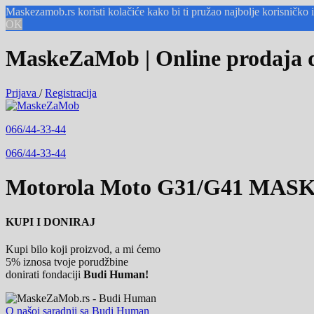
Maskezamob.rs koristi kolačiće kako bi ti pružao najbolje korisničk
OK
MaskeZaMob | Online prodaja de
Prijava
/
Registracija
066/44-33-44
066/44-33-44
Motorola Moto G31/G41
MASK
KUPI I DONIRAJ
Kupi bilo koji proizvod, a mi ćemo
5% iznosa tvoje porudžbine
donirati fondaciji
Budi Human!
O našoj saradnji sa Budi Human