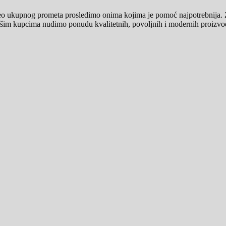
deo ukupnog prometa prosledimo onima kojima je pomoć najpotrebnija.
šim kupcima nudimo ponudu kvalitetnih, povoljnih i modernih proizvoda