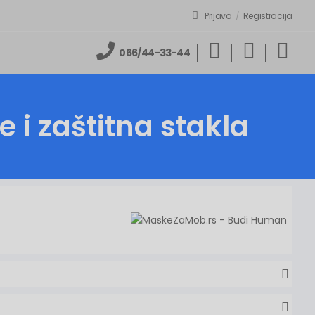
Prijava
/
Registracija
066/44-33-44
e i zaštitna stakla