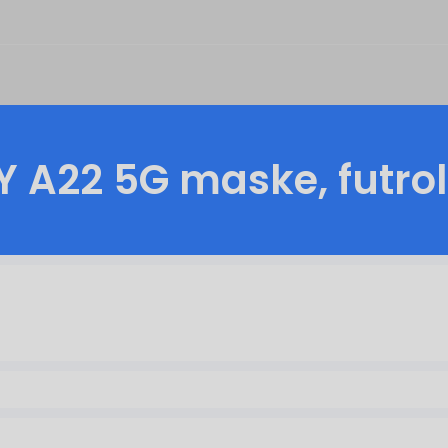
Y A22 5G
maske, futrol