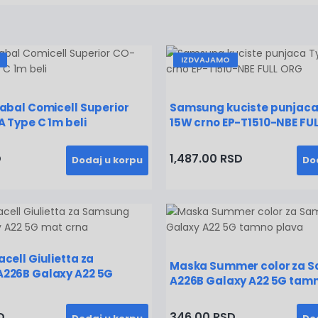
IZDVAJAMO
abal Comicell Superior
Samsung kuciste punjaca
 Type C 1m beli
15W crno EP-T1510-NBE FU
D
1,487.00 RSD
Dodaj u korpu
Do
cell Giulietta za
Maska Summer color za 
226B Galaxy A22 5G
A226B Galaxy A22 5G tam
D
346.00 RSD