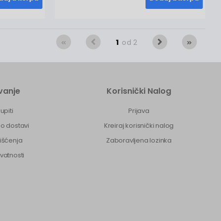
1
od 2
vanje
Korisnički Nalog
upiti
Prijava
 o dostavi
Kreiraj korisnički nalog
rišćenja
Zaboravljena lozinka
ivatnosti