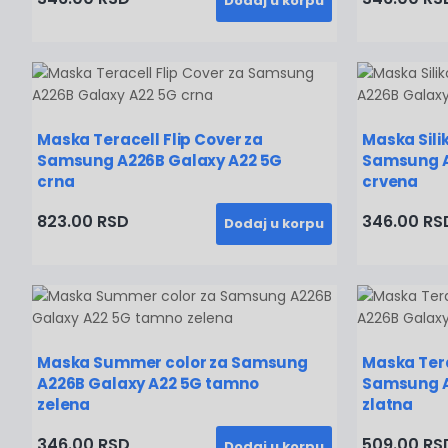
Dodaj u korpu
Maska Teracell Flip Cover za
Maska Sili
Samsung A226B Galaxy A22 5G
Samsung A
crna
crvena
823.00 RSD
346.00 RS
Dodaj u korpu
Maska Summer color za Samsung
Maska Tera
A226B Galaxy A22 5G tamno
Samsung A
zelena
zlatna
346.00 RSD
509.00 RS
Dodaj u korpu