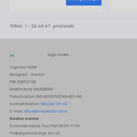
Prikaz
1 - 24 od 47
proizvoda
Trgovac: MZM
Beograd - Zemun
PIB: 112652748
Matični broj: 66258599
Tekući račun: 160-6000001246402-96
Kontakt telefon:
066/44-33-44
E-mail:
office@maskezamob.rs
Radno vreme
Korisnički servis: Pon-Pet 09:00-17:00
Online poručivanje: 00-24