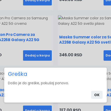
Dodaj u korpu
Do
kon Pro Camera za
Maska Summer color za 
226B Galaxy A22 5G
A226B Galaxy A22 5G svetl
D
346.00 RSD
Dodaj u korpu
Do
Greška
Došlo je do greške, pokušaj ponovo.
cell Flip Cover za
Maska Crashproof Back z
226B Galaxy A22 5G
Samsung A226B Galaxy A2
OK
ljubicasta
D
317.00 RSD
Dodaj u korpu
Do