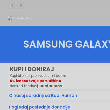
SAMSUNG GALAX
KUPI I DONIRAJ
Kupi bilo koji proizvod, a mi ćemo
5% iznosa tvoje porudžbine
donirati fondaciji
Budi Human!
O našoj saradnji sa Budi Human
Pogledaj poslednje donacije