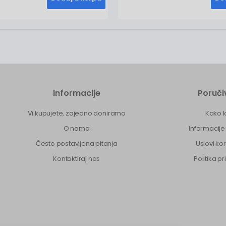
Informacije
Poruči
Vi kupujete, zajedno doniramo
Kako k
O nama
Informacije
Često postavljena pitanja
Uslovi ko
Kontaktiraj nas
Politika pr