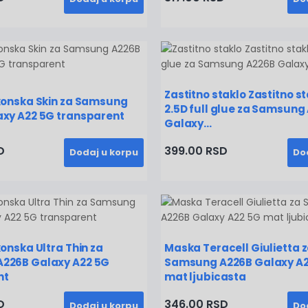
Zastitno staklo Zastitno s
konska Skin za Samsung
2.5D full glue za Samsung
axy A22 5G transparent
Galaxy...
D
399.00 RSD
Dodaj u korpu
Do
konska Ultra Thin za
Maska Teracell Giulietta 
226B Galaxy A22 5G
Samsung A226B Galaxy A2
nt
mat ljubicasta
D
346.00 RSD
Dodaj u korpu
Do