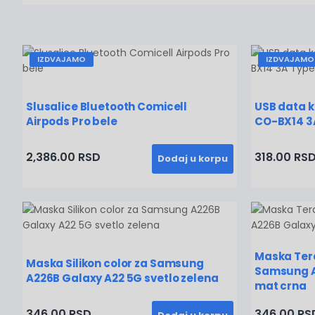
IZDVAJAMO
IZDVAJAMO
Slusalice Bluetooth Comicell
USB data k
Airpods Pro bele
CO-BX14 3A
2,386.00 RSD
318.00 RS
Dodaj u korpu
Maska Tera
Maska Silikon color za Samsung
Samsung A
A226B Galaxy A22 5G svetlo zelena
mat crna
346.00 RSD
346.00 RS