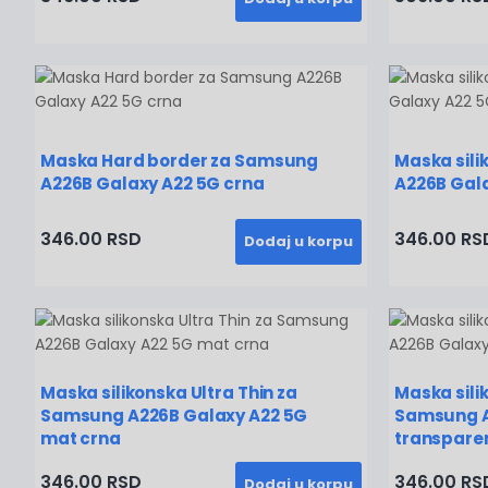
Maska Hard border za Samsung
Maska sili
A226B Galaxy A22 5G crna
A226B Gal
346.00 RSD
346.00 RS
Dodaj u korpu
Maska silikonska Ultra Thin za
Maska sili
Samsung A226B Galaxy A22 5G
Samsung A
mat crna
transpare
346.00 RSD
346.00 RS
Dodaj u korpu