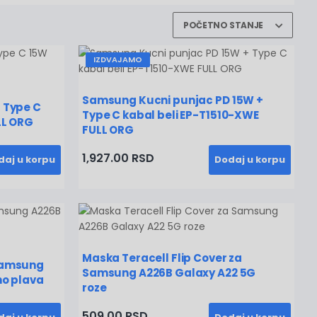
IZDVAJAMO
Samsung Kucni punjac PD 15W +
 Type C
Type C kabal beli EP-T1510-XWE
LL ORG
FULL ORG
1,927.00 RSD
daj u korpu
Dodaj u korpu
Maska Teracell Flip Cover za
Samsung
Samsung A226B Galaxy A22 5G
no plava
roze
509.00 RSD