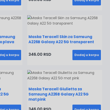
daj u korpu
Dodaj u korpu
Samsung
Maska Teracell Skin za Samsung
o plava
A226B Galaxy A22 5G transparent
346.00 RSD
daj u korpu
Dodaj u korpu
a
Maska Teracell Giulietta za
2 5G
Samsung A226B Galaxy A22 5G
mat pink
346.00 RSD
daj u korpu
Dodaj u korpu