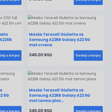
taklo
Maska Teracell Giulietta za
 A226B
Samsung A226B Galaxy A22 5G
mat crvena
346.00 RSD
daj u korpu
Dodaj u korpu
za
Maska Teracell Giulietta za
2 5G
Samsung A226B Galaxy A22 5G
mat tamno plav...
346.00 RSD
daj u korpu
Dodaj u korpu