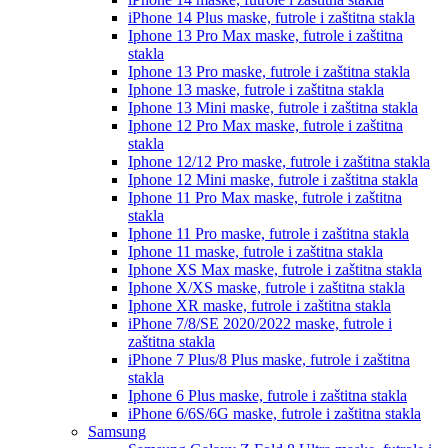
iPhone 14 Plus
maske, futrole i zaštitna stakla
Iphone 13 Pro Max
maske, futrole i zaštitna
stakla
Iphone 13 Pro
maske, futrole i zaštitna stakla
Iphone 13
maske, futrole i zaštitna stakla
Iphone 13 Mini
maske, futrole i zaštitna stakla
Iphone 12 Pro Max
maske, futrole i zaštitna
stakla
Iphone 12/12 Pro
maske, futrole i zaštitna stakla
Iphone 12 Mini
maske, futrole i zaštitna stakla
Iphone 11 Pro Max
maske, futrole i zaštitna
stakla
Iphone 11 Pro
maske, futrole i zaštitna stakla
Iphone 11
maske, futrole i zaštitna stakla
Iphone XS Max
maske, futrole i zaštitna stakla
Iphone X/XS
maske, futrole i zaštitna stakla
Iphone XR
maske, futrole i zaštitna stakla
iPhone 7/8/SE 2020/2022
maske, futrole i
zaštitna stakla
iPhone 7 Plus/8 Plus
maske, futrole i zaštitna
stakla
Iphone 6 Plus
maske, futrole i zaštitna stakla
iPhone 6/6S/6G
maske, futrole i zaštitna stakla
Samsung