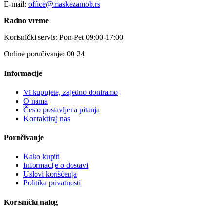
E-mail:
office@maskezamob.rs
Radno vreme
Korisnički servis: Pon-Pet 09:00-17:00
Online poručivanje: 00-24
Informacije
Vi kupujete, zajedno doniramo
O nama
Često postavljena pitanja
Kontaktiraj nas
Poručivanje
Kako kupiti
Informacije o dostavi
Uslovi korišćenja
Politika privatnosti
Korisnički nalog