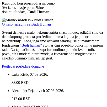
Kupi bilo koji proizvod, a mi ćemo
5% iznosa tvoje porudžbine
donirati fondaciji
Budi Human!
O našoj saradnji sa Budi Human
Svesni da nečije malo, nekome zaista znači mnogo, odlučili smo da
deo ukupnog prometa prosledimo onima kojima je pomoć
najpotrebnija. Zbog toga smo ostvarili saradnju sa humanitarnom
fondacijom
“Budi human”
i to nas čini posebno ponosnim u našem
radu. Na taj način našim kupcima nudimo ponudu kvalitetnih,
povoljnih i modernih proizvoda, a istovremeno i mogućnost da
zajedno učinimo mali, ali lep gest.
Pogledaj poslednje donacije
Luka Ristic
07.08.2026.
33.00 RSD
Alexander Pejanovich
07.08.2026.
212.00 RSD
Marko Rajić
07.08.2026.