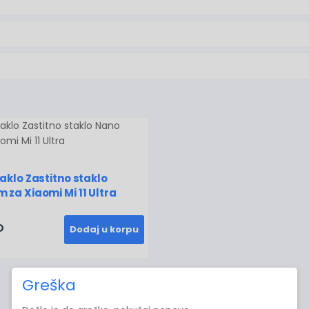
aklo Zastitno staklo
 za Xiaomi Mi 11 Ultra
D
Dodaj u korpu
Greška