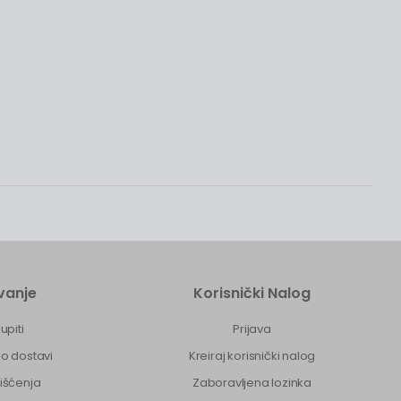
vanje
Korisnički Nalog
upiti
Prijava
 o dostavi
Kreiraj korisnički nalog
rišćenja
Zaboravljena lozinka