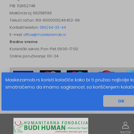
PIB: 112652748
Matični broj: 66258599
Tekući račun: 160-6000001246402-96
Kontakt telefon:
066/44-33-44
E-mail:
office@maskezamob.rs
Radno vreme
Korisnički servis: Pon-Pet 09:00-17:00
Online poručivanje: 00-24
Maskezamob.rs koristi kolačiće kako bi ti pružao najbolje k
smatraćemo da imamo saglasnost sa korišćenjem kolači
MaskeZaMob.rs © 2026 Sva prava zadržana
OK
Izrada sajta
NALOG