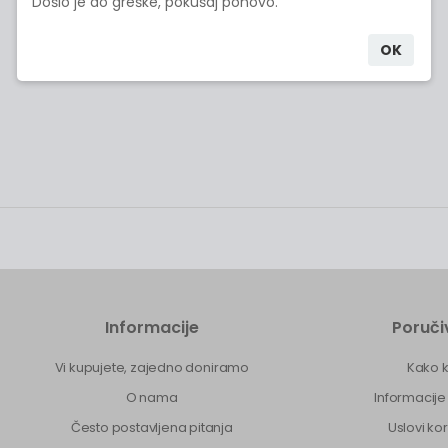
Došlo je do greške, pokušaj ponovo.
OK
Informacije
Poruči
Vi kupujete, zajedno doniramo
Kako k
O nama
Informacije
Često postavljena pitanja
Uslovi ko