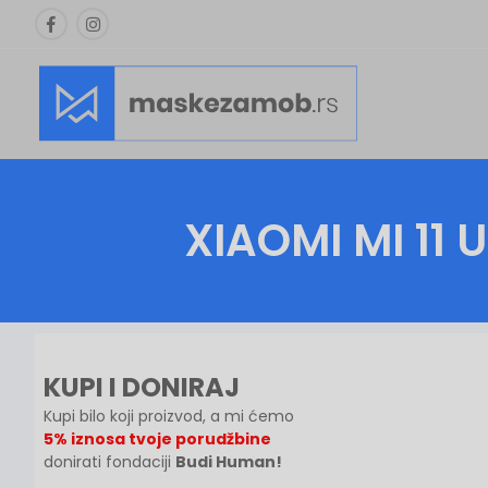
XIAOMI MI 11 
KUPI I DONIRAJ
Kupi bilo koji proizvod, a mi ćemo
5% iznosa tvoje porudžbine
donirati fondaciji
Budi Human!