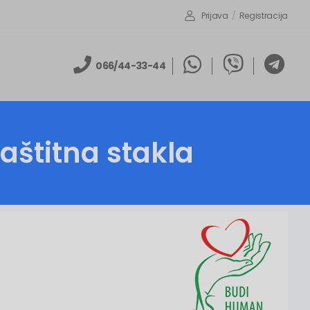
Prijava
/
Registracija
066/44-33-44
zaštitna stakla