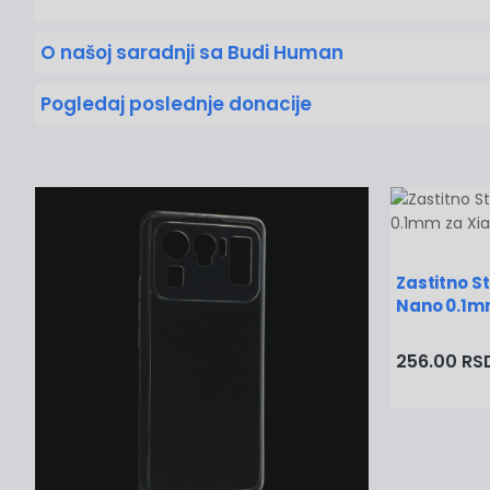
O našoj saradnji sa Budi Human
Pogledaj poslednje donacije
Zastitno St
Nano 0.1mm
256.00 RS