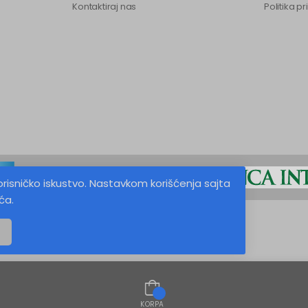
Kontaktiraj nas
Politika pr
orisničko iskustvo. Nastavkom korišćenja sajta
ća.
KORPA