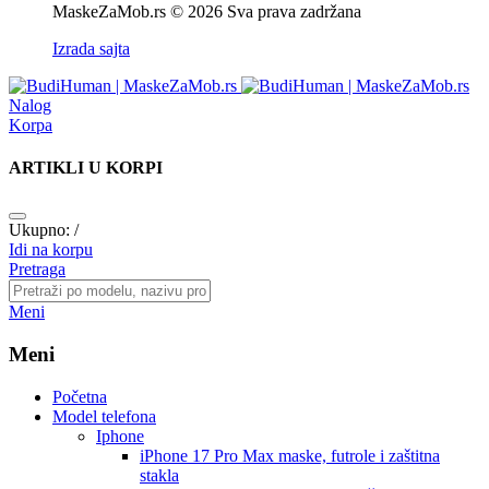
MaskeZaMob.rs © 2026 Sva prava zadržana
Izrada sajta
Nalog
Korpa
ARTIKLI U KORPI
Ukupno:
/
Idi na korpu
Pretraga
Meni
Meni
Početna
Model telefona
Iphone
iPhone 17 Pro Max
maske, futrole i zaštitna
stakla