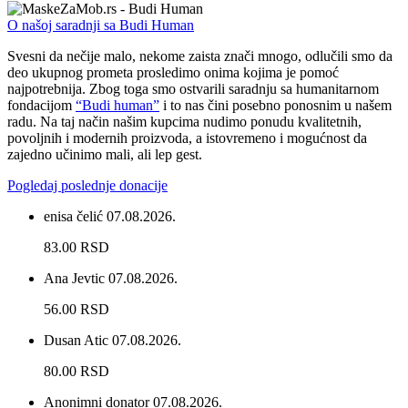
O našoj saradnji sa Budi Human
Svesni da nečije malo, nekome zaista znači mnogo, odlučili smo da
deo ukupnog prometa prosledimo onima kojima je pomoć
najpotrebnija. Zbog toga smo ostvarili saradnju sa humanitarnom
fondacijom
“Budi human”
i to nas čini posebno ponosnim u našem
radu. Na taj način našim kupcima nudimo ponudu kvalitetnih,
povoljnih i modernih proizvoda, a istovremeno i mogućnost da
zajedno učinimo mali, ali lep gest.
Pogledaj poslednje donacije
enisa čelić
07.08.2026.
83.00 RSD
Ana Jevtic
07.08.2026.
56.00 RSD
Dusan Atic
07.08.2026.
80.00 RSD
Anonimni donator
07.08.2026.