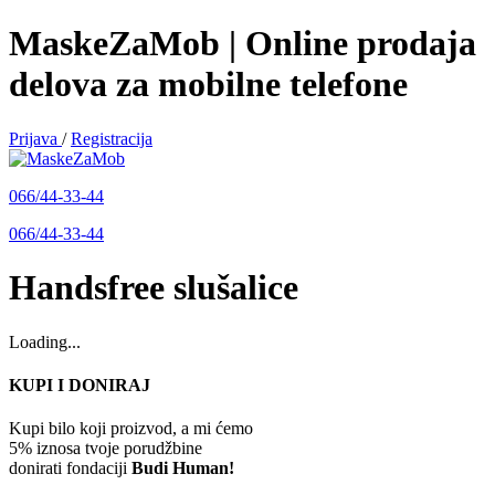
MaskeZaMob | Online prodaja
delova za mobilne telefone
Prijava
/
Registracija
066/44-33-44
066/44-33-44
Handsfree slušalice
Loading...
KUPI I DONIRAJ
Kupi bilo koji proizvod, a mi ćemo
5% iznosa tvoje porudžbine
donirati fondaciji
Budi Human!