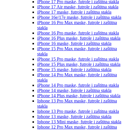
iPhone 17 Pro
maske, futrole i zaštitna stakla
iPhone 17 Air
maske, futrole i zaštitna stakla
iPhone 17
maske, futrole i zaštitna stakla
iPhone 16e/17e
maske, futrole i zaštitna stakla
iPhone 16 Pro Max
maske, futrole i zaštitna
stakla
iPhone 16 Pro
maske, futrole i zaštitna stakla
iPhone 16 Plus
maske, futrole i zaštitna stakla
iPhone 16
maske, futrole i zaštitna stakla
iPhone 15 Pro Max
maske, futrole i zaštitna
stakla
iPhone 15 Pro
maske, futrole i zaštitna stakla
iPhone 15 Plus
maske, futrole i zaštitna stakla
iPhone 15
maske, futrole i zaštitna stakla
iPhone 14 Pro Max
maske, futrole i zaštitna
stakla
iPhone 14 Pro
maske, futrole i zaštitna stakla
iPhone 14
maske, futrole i zaštitna stakla
iPhone 14 Plus
maske, futrole i zaštitna stakla
Iphone 13 Pro Max
maske, futrole i zaštitna
stakla
Iphone 13 Pro
maske, futrole i zaštitna stakla
Iphone 13
maske, futrole i zaštitna stakla
Iphone 13 Mini
maske, futrole i zaštitna stakla
Iphone 12 Pro Max
maske, futrole i zaštitna