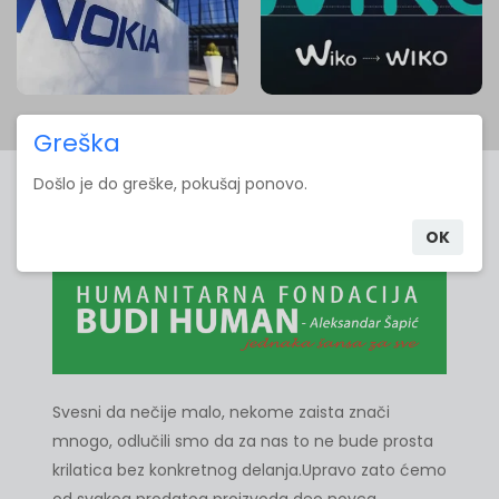
Greška
Došlo je do greške, pokušaj ponovo.
Humanitarna Fondacija
OK
Svesni da nečije malo, nekome zaista znači
mnogo, odlučili smo da za nas to ne bude prosta
krilatica bez konkretnog delanja.Upravo zato ćemo