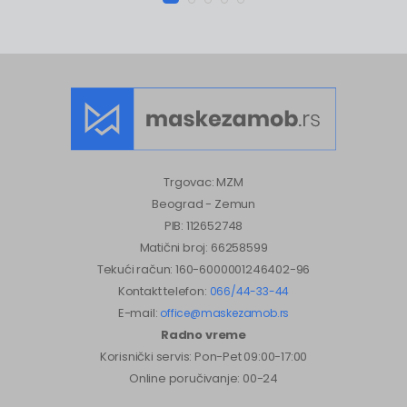
Trgovac: MZM
Beograd - Zemun
PIB: 112652748
Matični broj: 66258599
Tekući račun: 160-6000001246402-96
Kontakt telefon:
066/44-33-44
E-mail:
office@maskezamob.rs
Radno vreme
Korisnički servis: Pon-Pet 09:00-17:00
Online poručivanje: 00-24