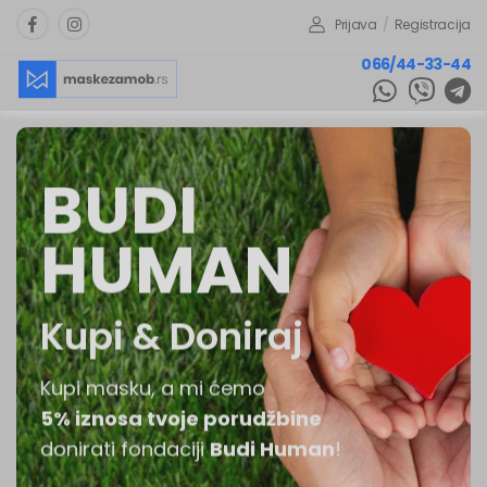
Prijava
/
Registracija
066/44-33-44
BUDI
HUMAN
Kupi & Doniraj
Kupi masku, a mi ćemo
5% iznosa tvoje porudžbine
donirati fondaciji
Budi Human
!