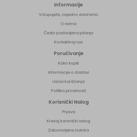
Informacije
Vi kupujete, zajedno doniramo
O nama
Često postavljena pitanja
Kontaktiraj nas
Poručivanje
Kako kupiti
Informacije o dostavi
Uslovi korišćenja
Politika privatnosti
Korisnički Nalog
Prijava
Kreiraj korisnički nalog
Zaboravljena lozinka