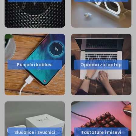
Punjači i kablovi
Oprema za laptop
Slušalice i zvučnici
Tastature i miševi