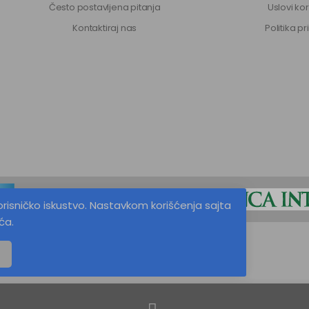
Često postavljena pitanja
Uslovi ko
Kontaktiraj nas
Politika pr
orisničko iskustvo. Nastavkom korišćenja sajta
ća.