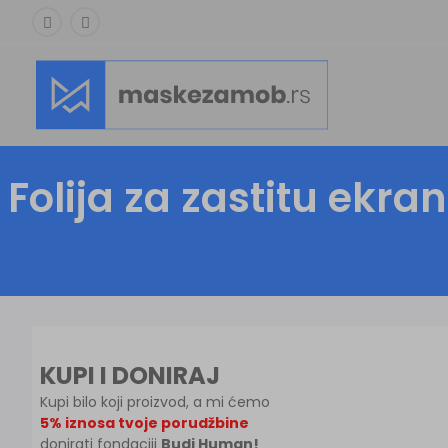
Folija za zastitu ekr
KUPI I DONIRAJ
Kupi bilo koji proizvod, a mi ćemo
5% iznosa tvoje porudžbine
donirati fondaciji
Budi Human!