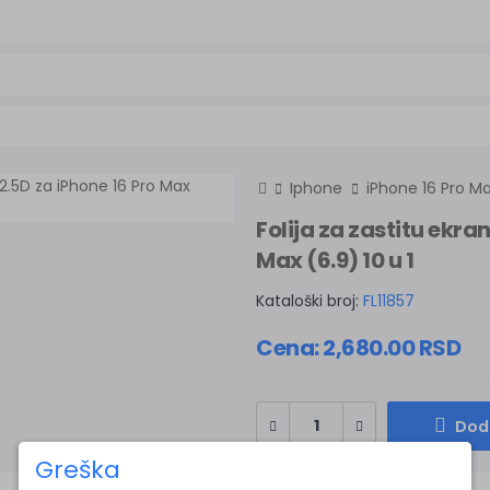
Iphone
iPhone 16 Pro M
Folija za zastitu ekr
Max (6.9) 10 u 1
Kataloški broj:
FL11857
Cena:
2,680.00
RSD
Doda
Greška
Greška