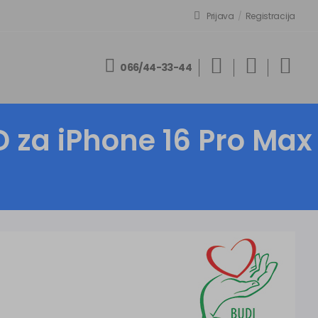
Prijava
/
Registracija
066/44-33-44
D za iPhone 16 Pro Max