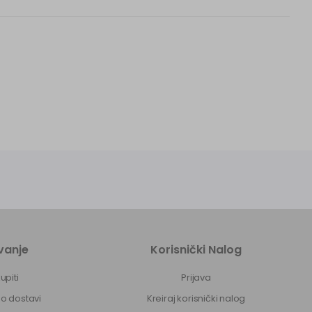
vanje
Korisnički Nalog
upiti
Prijava
 o dostavi
Kreiraj korisnički nalog