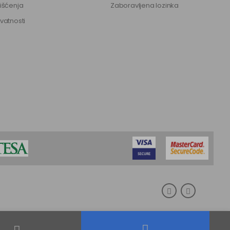
rišćenja
Zaboravljena lozinka
ivatnosti