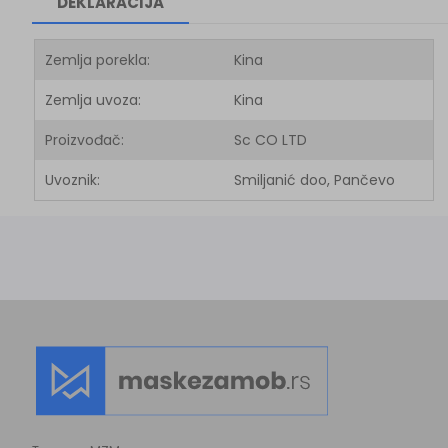
DEKLARACIJA
Zemlja porekla:
Kina
Zemlja uvoza:
Kina
Proizvođač:
Sc CO LTD
Uvoznik:
Smiljanić doo, Pančevo