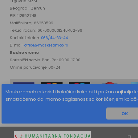
Trgovac: MZM
Beograd - Zemun
PIB: 112652748
Matični broj: 66258599
Tekući račun: 160-6000001246402-96
Kontakt telefon:
066/44-33-44
E-mail:
office@maskezamob.rs
Radno vreme
Korisnički servis: Pon-Pet 09:00-17:00
Online poručivanje: 00-24
Maskezamob.rs koristi kolačiće kako bi ti pružao najbolje k
smatraćemo da imamo saglasnost sa korišćenjem kolači
MaskeZaMob.rs © 2026 Sva prava zadržana
OK
Izrada sajta