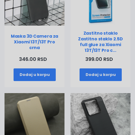
Zastitno staklo
Maska 3D Camera za
Zastitno staklo 2.5D
Xiaomi 13T/13T Pro
full glue za Xiaomi
crna
13T/13T Pro c...
346.00 RSD
399.00 RSD
Dodaj u korpu
Dodaj u korpu