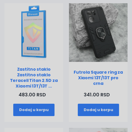
Zastitno staklo
Futrola Square ring za
Zastitno staklo
Xiaomi 13T/13T pro
Teracell Titan 2.5D za
crna
Xiaomi 13T/13T ...
483.00 RSD
341.00 RSD
Dodaj u korpu
Dodaj u korpu