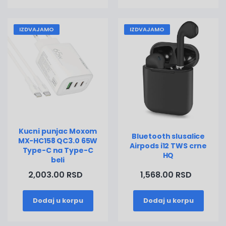
IZDVAJAMO
IZDVAJAMO
Kucni punjac Moxom
Bluetooth slusalice
MX-HC158 QC3.0 65W
Airpods i12 TWS crne
Type-C na Type-C
HQ
beli
2,003.00 RSD
1,568.00 RSD
Dodaj u korpu
Dodaj u korpu