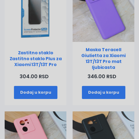
Maska Teracell
Zastitno staklo
Giulietta za Xiaomi
Zastitno staklo Plus za
13T/13T Pro mat
Xiaomi 13T/13T Pro
ljubicasta
304.00 RSD
346.00 RSD
Dodaj u korpu
Dodaj u korpu