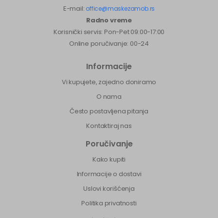
E-mail:
office@maskezamob.rs
Radno vreme
Korisnički servis: Pon-Pet 09:00-17:00
Online poručivanje: 00-24
Informacije
Vi kupujete, zajedno doniramo
O nama
Često postavljena pitanja
Kontaktiraj nas
Poručivanje
Kako kupiti
Informacije o dostavi
Uslovi korišćenja
Politika privatnosti