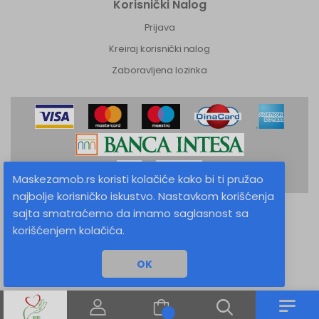
Korisnički Nalog
Prijava
Kreiraj korisnički nalog
Zaboravljena lozinka
Maskezamob.rs koristi kolačiće kako bi ti pružao
najbolje korisničko iskustvo. Nastavkom korišćenja
sajta smatraćemo da imamo saglasnost sa
MaskeZaMob.rs © 2026 Sva prava zadržana
korišćenjem kolačića.
Izrada sajta
OK