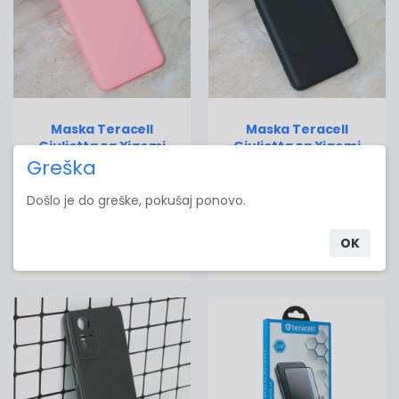
Maska Teracell
Maska Teracell
Giulietta za Xiaomi
Giulietta za Xiaomi
13T/13T Pro mat roze
13T/13T Pro mat crna
Greška
346.00 RSD
509.00 RSD
Došlo je do greške, pokušaj ponovo.
OK
Dodaj u korpu
Dodaj u korpu