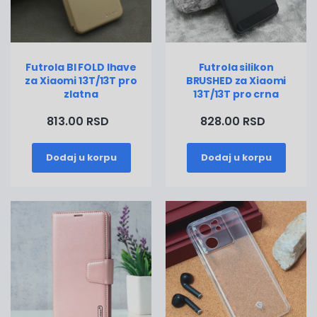
Futrola BI FOLD Ihave
Futrola silikon
za Xiaomi 13T/13T pro
BRUSHED za Xiaomi
zlatna
13T/13T pro crna
813.00 RSD
828.00 RSD
Dodaj u korpu
Dodaj u korpu