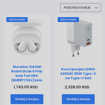
IZDVAJAMO
IZDVAJAMO
Slusalice XIAOMI
Kucni punjac LDNIO
Redmi Buds 6 Play
A2620C 65W Type-C
bele Full ORG
na Type-C beli
(BHR8773GL) bele
1,743.00 RSD
2,328.00 RSD
Dodaj u korpu
Dodaj u korpu