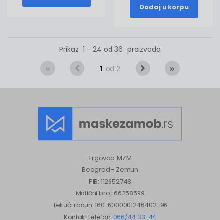
Dodaj u korpu
Prikaz
1 - 24 od 36
proizvoda
1
od 2
Trgovac: MZM
Beograd - Zemun
PIB: 112652748
Matični broj: 66258599
Tekući račun: 160-6000001246402-96
Kontakt telefon:
066/44-33-44