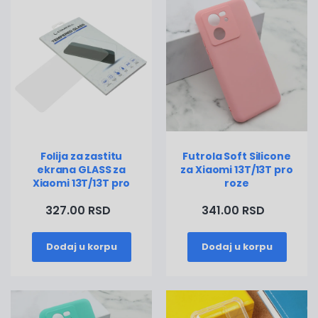
Folija za zastitu
Futrola Soft Silicone
ekrana GLASS za
za Xiaomi 13T/13T pro
Xiaomi 13T/13T pro
roze
327.00 RSD
341.00 RSD
Dodaj u korpu
Dodaj u korpu