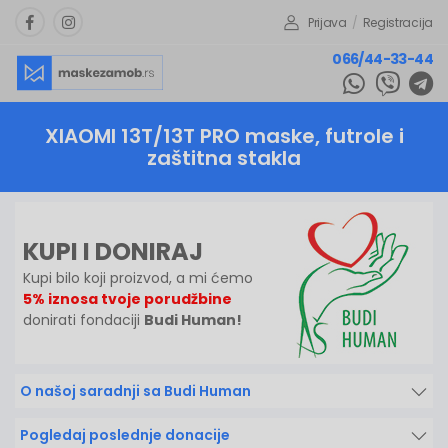
Prijava
/
Registracija
066/44-33-44
XIAOMI 13T/13T PRO
maske, futrole i
zaštitna stakla
KUPI I DONIRAJ
Kupi bilo koji proizvod, a mi ćemo
5% iznosa tvoje porudžbine
donirati fondaciji
Budi Human!
O našoj saradnji sa Budi Human
Pogledaj poslednje donacije