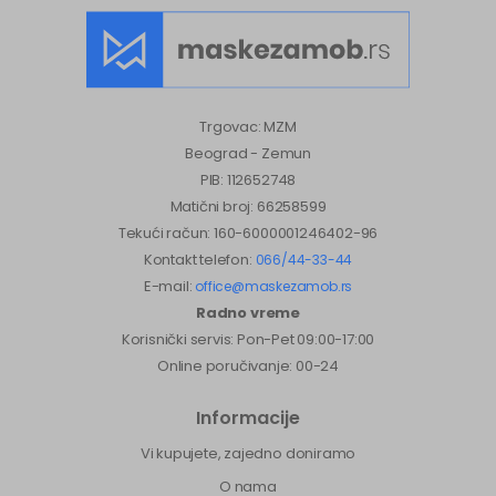
Trgovac: MZM
Beograd - Zemun
PIB: 112652748
Matični broj: 66258599
Tekući račun: 160-6000001246402-96
Kontakt telefon:
066/44-33-44
E-mail:
office@maskezamob.rs
Radno vreme
Korisnički servis: Pon-Pet 09:00-17:00
Online poručivanje: 00-24
Informacije
Vi kupujete, zajedno doniramo
O nama