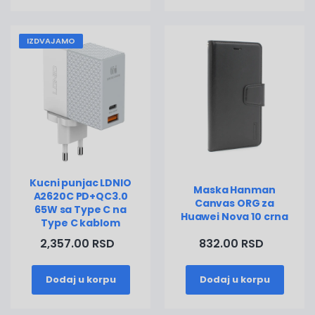
IZDVAJAMO
Kucni punjac LDNIO
Maska Hanman
A2620C PD+QC3.0
Canvas ORG za
65W sa Type C na
Huawei Nova 10 crna
Type C kablom
2,357.00 RSD
832.00 RSD
Dodaj u korpu
Dodaj u korpu