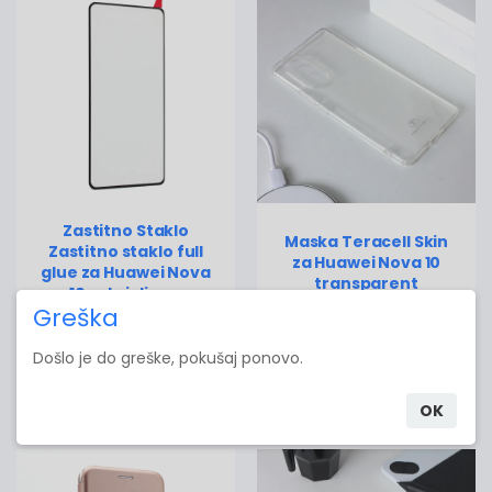
Zastitno Staklo
Maska Teracell Skin
Zastitno staklo full
za Huawei Nova 10
glue za Huawei Nova
transparent
10 zakrivljen...
Greška
1,228.00 RSD
405.00 RSD
Došlo je do greške, pokušaj ponovo.
Dodaj u korpu
Dodaj u korpu
OK