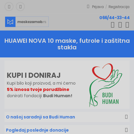
Prijava
/
Registracija
066/44-33-44
HUAWEI NOVA 10
maske, futrole i zaštitna
stakla
KUPI I DONIRAJ
Kupi bilo koji proizvod, a mi ćemo
5% iznosa tvoje porudžbine
donirati fondaciji
Budi Human!
O našoj saradnji sa Budi Human
Pogledaj poslednje donacije