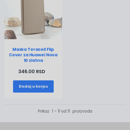
Maska Teracell Flip
Cover za Huawei Nova
10 zlatna
346.00 RSD
Dodaj u korpu
Prikaz
1 - 11 od 11
proizvoda