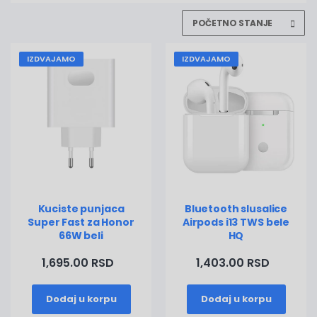
IZDVAJAMO
IZDVAJAMO
Kuciste punjaca
Bluetooth slusalice
Super Fast za Honor
Airpods i13 TWS bele
66W beli
HQ
1,695.00 RSD
1,403.00 RSD
Dodaj u korpu
Dodaj u korpu