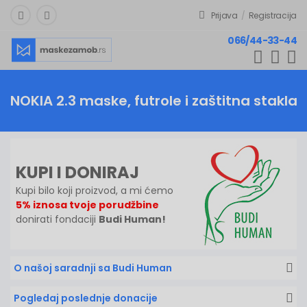
Prijava
/
Registracija
066/44-33-44
NOKIA 2.3
maske, futrole i zaštitna stakla
KUPI I DONIRAJ
Kupi bilo koji proizvod, a mi ćemo
5% iznosa tvoje porudžbine
donirati fondaciji
Budi Human!
O našoj saradnji sa Budi Human
Pogledaj poslednje donacije