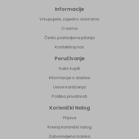
Informacije
Vi kupujete, zajedno doniramo
O nama
Često postavljena pitanja
Kontaktiraj nas
Poručivanje
Kako kupiti
Informacije o dostavi
Uslovi korišćenja
Politika privatnosti
Korisnički Nalog
Prijava
Kreiraj korisnički nalog
Zaboravljena lozinka