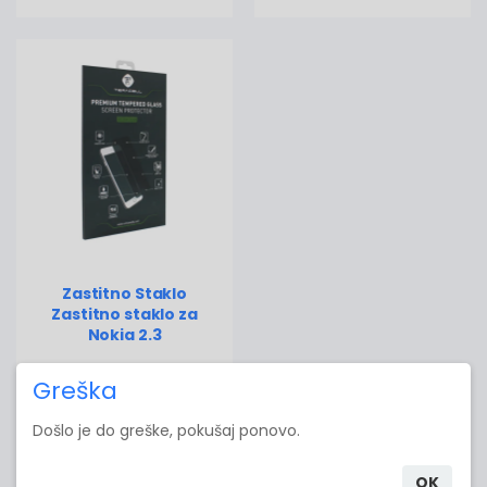
Zastitno Staklo
Zastitno staklo za
Nokia 2.3
335.00 RSD
Greška
Došlo je do greške, pokušaj ponovo.
Dodaj u korpu
OK