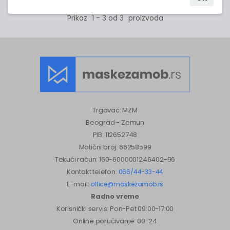
Prikaz
1 - 3 od 3
proizvoda
Trgovac: MZM
Beograd - Zemun
PIB: 112652748
Matični broj: 66258599
Tekući račun: 160-6000001246402-96
Kontakt telefon:
066/44-33-44
E-mail:
office@maskezamob.rs
Radno vreme
Korisnički servis: Pon-Pet 09:00-17:00
Online poručivanje: 00-24