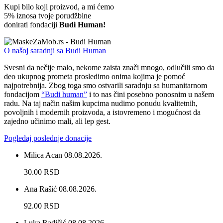
Kupi bilo koji proizvod, a mi ćemo
5% iznosa tvoje porudžbine
donirati fondaciji
Budi Human!
O našoj saradnji sa Budi Human
Svesni da nečije malo, nekome zaista znači mnogo, odlučili smo da
deo ukupnog prometa prosledimo onima kojima je pomoć
najpotrebnija. Zbog toga smo ostvarili saradnju sa humanitarnom
fondacijom
“Budi human”
i to nas čini posebno ponosnim u našem
radu. Na taj način našim kupcima nudimo ponudu kvalitetnih,
povoljnih i modernih proizvoda, a istovremeno i mogućnost da
zajedno učinimo mali, ali lep gest.
Pogledaj poslednje donacije
Milica Acan
08.08.2026.
30.00 RSD
Ana Rašić
08.08.2026.
92.00 RSD
Luka Radičić
08.08.2026.