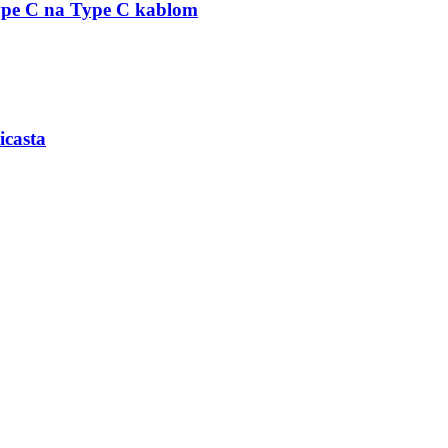
pe C na Type C kablom
icasta