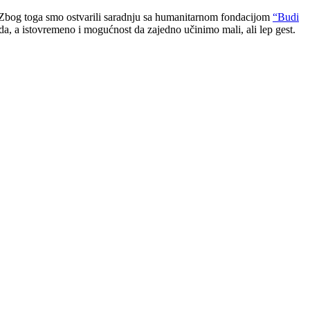
 Zbog toga smo ostvarili saradnju sa humanitarnom fondacijom
“Budi
, a istovremeno i mogućnost da zajedno učinimo mali, ali lep gest.