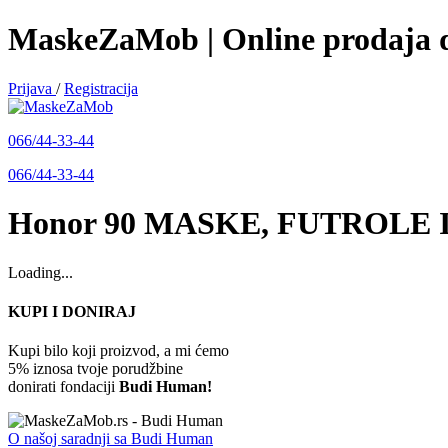
MaskeZaMob | Online prodaja de
Prijava
/
Registracija
066/44-33-44
066/44-33-44
Honor 90
MASKE, FUTROLE 
Loading...
KUPI I DONIRAJ
Kupi bilo koji proizvod, a mi ćemo
5% iznosa tvoje porudžbine
donirati fondaciji
Budi Human!
O našoj saradnji sa Budi Human