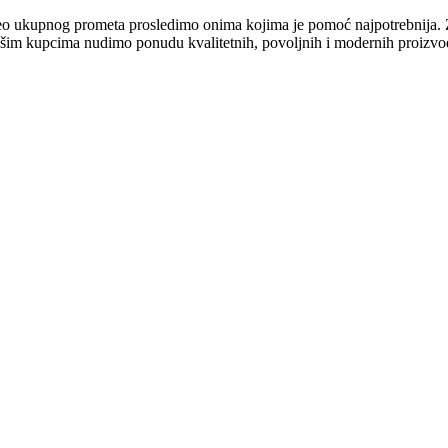
deo ukupnog prometa prosledimo onima kojima je pomoć najpotrebnija.
šim kupcima nudimo ponudu kvalitetnih, povoljnih i modernih proizvoda