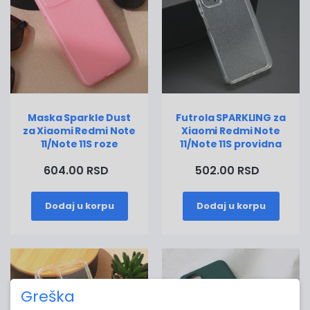
Maska Sparkle Dust
Futrola SPARKLING za
za Xiaomi Redmi Note
Xiaomi Redmi Note
11/Note 11S roze
11/Note 11S providna
604.00 RSD
502.00 RSD
Dodaj u korpu
Dodaj u korpu
Greška