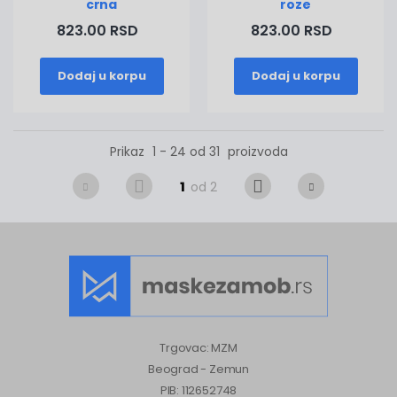
crna
roze
823.00 RSD
823.00 RSD
Dodaj u korpu
Dodaj u korpu
Prikaz
1 - 24 od 31
proizvoda
1
od 2
Trgovac: MZM
Beograd - Zemun
PIB: 112652748