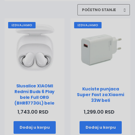
IZDVAJAMO
IZDVAJAMO
Slusalice XIAOMI
Kuciste punjaca
Redmi Buds 6 Play
Super Fast za Xiaomi
bele Full ORG
33W beli
(BHR8773GL) bele
1,743.00 RSD
1,299.00 RSD
Dodaj u korpu
Dodaj u korpu