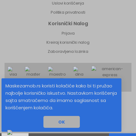
Uslovi korišćenja
Politika privatnosti
Korisnički Nalog
Prijava
Kreiraj korisnički nalog
Zaboravljena lozinka
Maskezamob.rs koristi kolačiće kako bi ti pružao
najbolje korisničko iskustvo. Nastavkom korišćenja
sajta smatraćemo da imamo saglasnost sa
MaskeZaMob.rs © 2026 Sva prava zadržana
korišćenjem kolačića.
Izrada sajta
OK