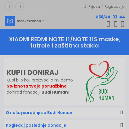
Prijava
/
Registracija
066/44-33-44
XIAOMI REDMI NOTE 11/NOTE 11S
maske,
futrole i zaštitna stakla
KUPI I DONIRAJ
Kupi bilo koji proizvod, a mi ćemo
5% iznosa tvoje porudžbine
donirati fondaciji
Budi Human!
O našoj saradnji sa Budi Human
Pogledaj poslednje donacije