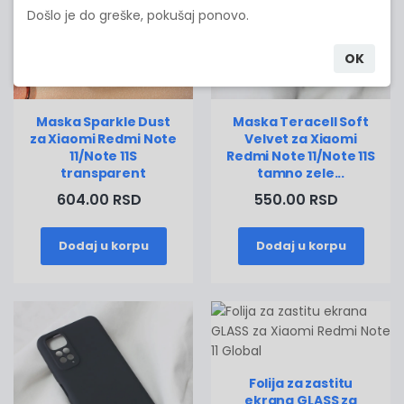
Došlo je do greške, pokušaj ponovo.
OK
Maska Sparkle Dust
Maska Teracell Soft
za Xiaomi Redmi Note
Velvet za Xiaomi
11/Note 11S
Redmi Note 11/Note 11S
transparent
tamno zele...
604.00 RSD
550.00 RSD
Dodaj u korpu
Dodaj u korpu
Folija za zastitu
ekrana GLASS za