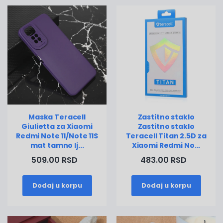
Maska Teracell
Zastitno staklo
Giulietta za Xiaomi
Zastitno staklo
Redmi Note 11/Note 11S
Teracell Titan 2.5D za
mat tamno lj...
Xiaomi Redmi No...
509.00 RSD
483.00 RSD
Dodaj u korpu
Dodaj u korpu