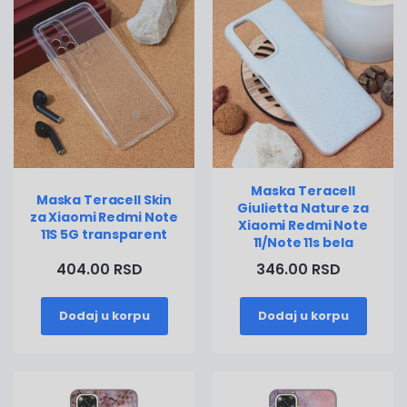
Maska Teracell
Maska Teracell Skin
Giulietta Nature za
za Xiaomi Redmi Note
Xiaomi Redmi Note
11S 5G transparent
11/Note 11s bela
404.00 RSD
346.00 RSD
Dodaj u korpu
Dodaj u korpu