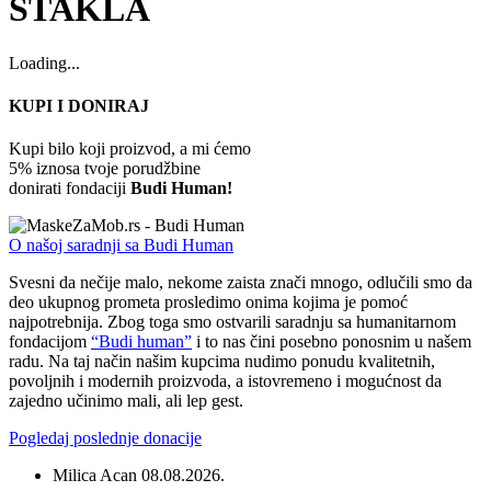
STAKLA
Loading...
KUPI I DONIRAJ
Kupi bilo koji proizvod, a mi ćemo
5% iznosa tvoje porudžbine
donirati fondaciji
Budi Human!
O našoj saradnji sa Budi Human
Svesni da nečije malo, nekome zaista znači mnogo, odlučili smo da
deo ukupnog prometa prosledimo onima kojima je pomoć
najpotrebnija. Zbog toga smo ostvarili saradnju sa humanitarnom
fondacijom
“Budi human”
i to nas čini posebno ponosnim u našem
radu. Na taj način našim kupcima nudimo ponudu kvalitetnih,
povoljnih i modernih proizvoda, a istovremeno i mogućnost da
zajedno učinimo mali, ali lep gest.
Pogledaj poslednje donacije
Milica Acan
08.08.2026.