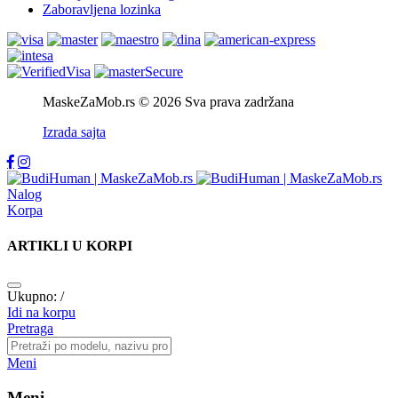
Zaboravljena lozinka
MaskeZaMob.rs © 2026 Sva prava zadržana
Izrada sajta
Nalog
Korpa
ARTIKLI U KORPI
Ukupno:
/
Idi na korpu
Pretraga
Meni
Meni