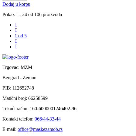
Dodaj u korpu
Prikaz
1 - 24 od 106
proizvoda
1
od 5
Trgovac: MZM
Beograd - Zemun
PIB: 112652748
Matični broj: 66258599
Tekući račun: 160-6000001246402-96
Kontakt telefon:
066/44-33-44
E-mail:
office@maskezamob.rs