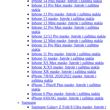
iPhone 14 Plus
maske, futrole i zaštitna stakla
Iphone 13 Pro Max
maske, futrole i zaštitna
stakla
Iphone 13 Pro
maske, futrole i zaštitna stakla
Iphone 13
maske, futrole i zaštitna stakla
Iphone 13 Mini
maske, futrole i zaštitna stakla
Iphone 12 Pro Max
maske, futrole i zaštitna
stakla
Iphone 12/12 Pro
maske, futrole i zaštitna stakla
Iphone 12 Mini
maske, futrole i zaštitna stakla
Iphone 11 Pro Max
maske, futrole i zaštitna
stakla
Iphone 11 Pro
maske, futrole i zaštitna stakla
Iphone 11
maske, futrole i zaštitna stakla
Iphone XS Max
maske, futrole i zaštitna stakla
Iphone X/XS
maske, futrole i zaštitna stakla
Iphone XR
maske, futrole i zaštitna stakla
iPhone 7/8/SE 2020/2022
maske, futrole i
zaštitna stakla
iPhone 7 Plus/8 Plus
maske, futrole i zaštitna
stakla
Iphone 6 Plus
maske, futrole i zaštitna stakla
iPhone 6/6S/6G
maske, futrole i zaštitna stakla
Samsung
Samsung Galaxy Z Fold 8 Ultra
maske, futrole i