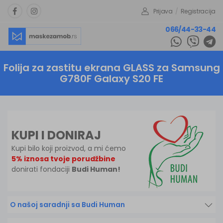
Prijava
/
Registracija
066/44-33-44
Folija za zastitu ekrana GLASS za Samsung
G780F Galaxy S20 FE
KUPI I DONIRAJ
Kupi bilo koji proizvod, a mi ćemo
5% iznosa tvoje porudžbine
donirati fondaciji
Budi Human!
O našoj saradnji sa Budi Human