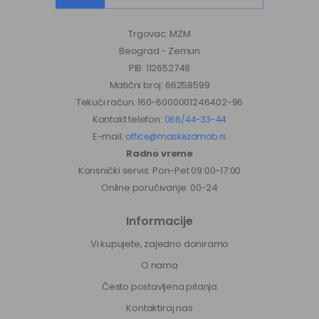
Trgovac: MZM
Beograd - Zemun
PIB: 112652748
Matični broj: 66258599
Tekući račun: 160-6000001246402-96
Kontakt telefon:
066/44-33-44
E-mail:
office@maskezamob.rs
Radno vreme
Korisnički servis: Pon-Pet 09:00-17:00
Online poručivanje: 00-24
Informacije
Vi kupujete, zajedno doniramo
O nama
Često postavljena pitanja
Kontaktiraj nas