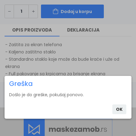
Dodaj u korpu
OPIS PROIZVODA
DEKLARACIJA
- Zaštita za ekran telefona
- Kaljeno zaštitno staklo
- Standardno staklo koje može da bude kraće i uže od
ekrana
- Full pakovanje sa krpicama za brisanje ekrana
Greška
Greška
POVEZANI PROIZVODI
Došlo je do greške, pokušaj ponovo.
Došlo je do greške, pokušaj ponovo.
OK
OK