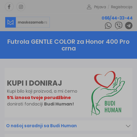
Prijava
/
Registracija
066/44-33-44
Futrola GENTLE COLOR za Honor 400 Pro
crna
KUPI I DONIRAJ
Kupi bilo koji proizvod, a mi ćemo
5% iznosa tvoje porudžbine
donirati fondaciji
Budi Human!
O našoj saradnji sa Budi Human