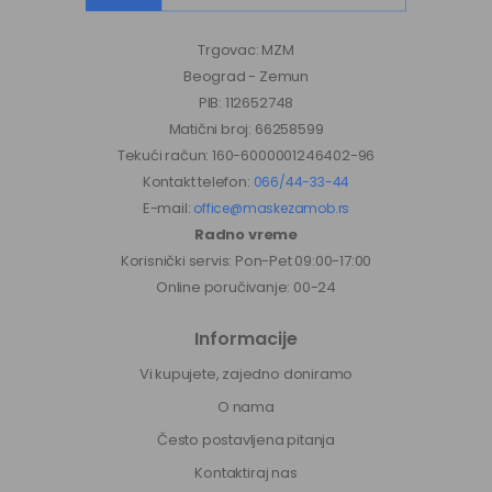
Trgovac: MZM
Beograd - Zemun
PIB: 112652748
Matični broj: 66258599
Tekući račun: 160-6000001246402-96
Kontakt telefon:
066/44-33-44
E-mail:
office@maskezamob.rs
Radno vreme
Korisnički servis: Pon-Pet 09:00-17:00
Online poručivanje: 00-24
Informacije
Vi kupujete, zajedno doniramo
O nama
Često postavljena pitanja
Kontaktiraj nas