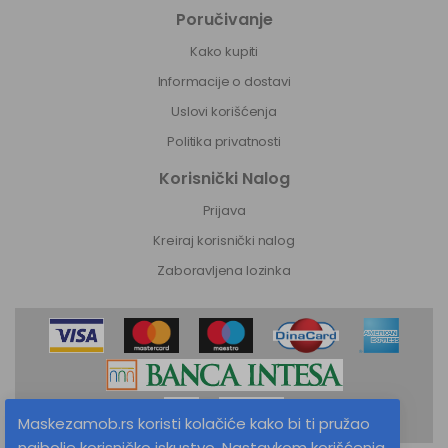
Poručivanje
Kako kupiti
Informacije o dostavi
Uslovi korišćenja
Politika privatnosti
Korisnički Nalog
Prijava
Kreiraj korisnički nalog
Zaboravljena lozinka
Maskezamob.rs koristi kolačiće kako bi ti pružao
najbolje korisničko iskustvo. Nastavkom korišćenja