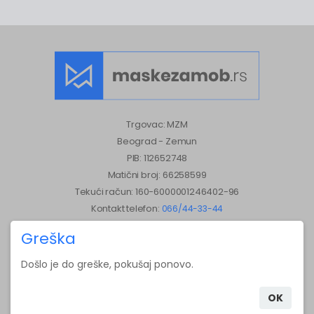
Trgovac: MZM
Beograd - Zemun
PIB: 112652748
Matični broj: 66258599
Tekući račun: 160-6000001246402-96
Kontakt telefon:
066/44-33-44
E-mail:
office@maskezamob.rs
Greška
Radno vreme
Korisnički servis: Pon-Pet 09:00-17:00
Došlo je do greške, pokušaj ponovo.
Online poručivanje: 00-24
OK
Informacije