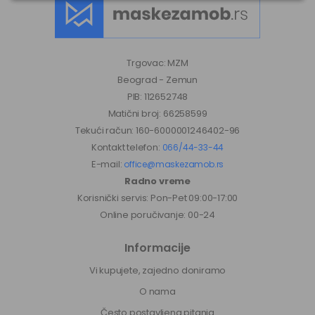
Trgovac: MZM
Beograd - Zemun
PIB: 112652748
Matični broj: 66258599
Tekući račun: 160-6000001246402-96
Kontakt telefon:
066/44-33-44
E-mail:
office@maskezamob.rs
Radno vreme
Korisnički servis: Pon-Pet 09:00-17:00
Online poručivanje: 00-24
Informacije
Vi kupujete, zajedno doniramo
O nama
Često postavljena pitanja