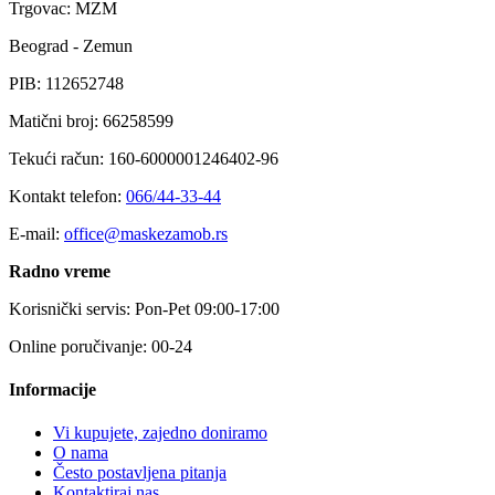
Trgovac: MZM
Beograd - Zemun
PIB: 112652748
Matični broj: 66258599
Tekući račun: 160-6000001246402-96
Kontakt telefon:
066/44-33-44
E-mail:
office@maskezamob.rs
Radno vreme
Korisnički servis: Pon-Pet 09:00-17:00
Online poručivanje: 00-24
Informacije
Vi kupujete, zajedno doniramo
O nama
Često postavljena pitanja
Kontaktiraj nas