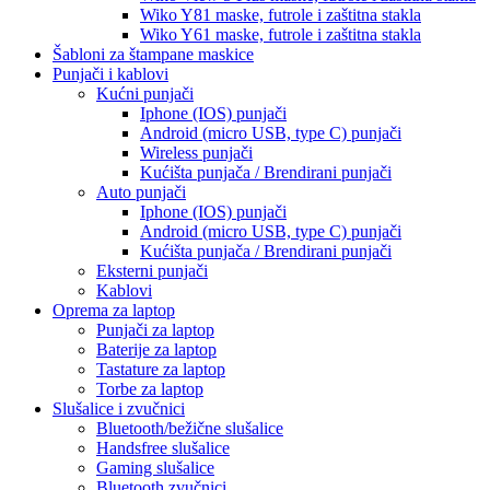
Wiko Y81
maske, futrole i zaštitna stakla
Wiko Y61
maske, futrole i zaštitna stakla
Šabloni za štampane maskice
Punjači i kablovi
Kućni punjači
Iphone (IOS) punjači
Android (micro USB, type C) punjači
Wireless punjači
Kućišta punjača / Brendirani punjači
Auto punjači
Iphone (IOS) punjači
Android (micro USB, type C) punjači
Kućišta punjača / Brendirani punjači
Eksterni punjači
Kablovi
Oprema za laptop
Punjači za laptop
Baterije za laptop
Tastature za laptop
Torbe za laptop
Slušalice i zvučnici
Bluetooth/bežične slušalice
Handsfree slušalice
Gaming slušalice
Bluetooth zvučnici