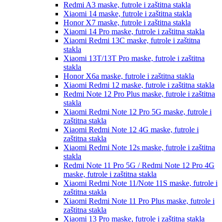
Redmi A3
maske, futrole i zaštitna stakla
Xiaomi 14
maske, futrole i zaštitna stakla
Honor X7
maske, futrole i zaštitna stakla
Xiaomi 14 Pro
maske, futrole i zaštitna stakla
Xiaomi Redmi 13C
maske, futrole i zaštitna
stakla
Xiaomi 13T/13T Pro
maske, futrole i zaštitna
stakla
Honor X6a
maske, futrole i zaštitna stakla
Xiaomi Redmi 12
maske, futrole i zaštitna stakla
Redmi Note 12 Pro Plus
maske, futrole i zaštitna
stakla
Xiaomi Redmi Note 12 Pro 5G
maske, futrole i
zaštitna stakla
Xiaomi Redmi Note 12 4G
maske, futrole i
zaštitna stakla
Xiaomi Redmi Note 12s
maske, futrole i zaštitna
stakla
Redmi Note 11 Pro 5G / Redmi Note 12 Pro 4G
maske, futrole i zaštitna stakla
Xiaomi Redmi Note 11/Note 11S
maske, futrole i
zaštitna stakla
Xiaomi Redmi Note 11 Pro Plus
maske, futrole i
zaštitna stakla
Xiaomi 13 Pro
maske, futrole i zaštitna stakla