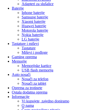
Adapteri za slušalice
Baterije
Iphone baterije
Samsung baterije
Xiaomi baterije
Huawei baterije
Motorola baterije
Nokia baterije
LG baterije
Tastature i miševi
Tastature
Miševi i podloge
Gaming oprema
Memorije
Memorijske kartice
USB flash memorija
Auto nosači
Nosači za telefon
Nosači za tablet
Oprema za trotinete
Ostala dodatna oprema
Informacije
Vi kupujete, zajedno doniramo
O nama
Često postavljena pitanja