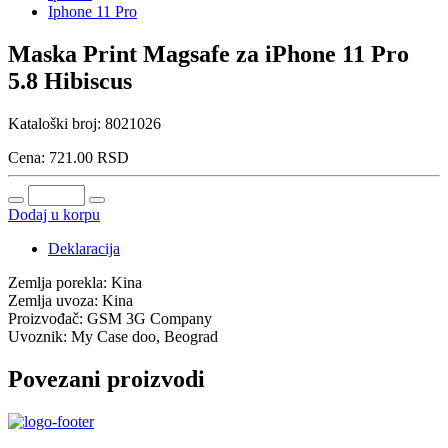
Iphone 11 Pro
Maska Print Magsafe za iPhone 11 Pro
5.8 Hibiscus
Kataloški broj:
8021026
Cena:
721.00
RSD
Dodaj u korpu
Deklaracija
Zemlja porekla:
Kina
Zemlja uvoza:
Kina
Proizvođač:
GSM 3G Company
Uvoznik:
My Case doo, Beograd
Povezani proizvodi