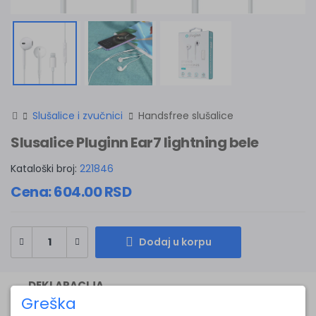
Slušalice i zvučnici
Handsfree slušalice
Slusalice Pluginn Ear7 lightning bele
Kataloški broj:
221846
Cena:
604.00
RSD
Dodaj u korpu
DEKLARACIJA
Greška
Greška