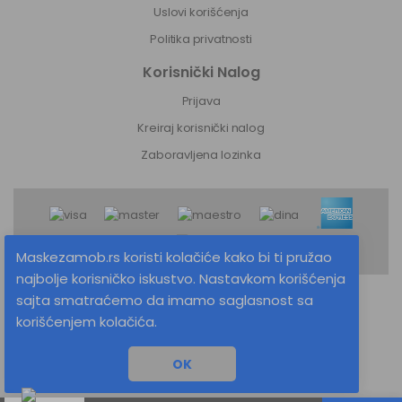
Uslovi korišćenja
Politika privatnosti
Korisnički Nalog
Prijava
Kreiraj korisnički nalog
Zaboravljena lozinka
Maskezamob.rs koristi kolačiće kako bi ti pružao
najbolje korisničko iskustvo. Nastavkom korišćenja
sajta smatraćemo da imamo saglasnost sa
MaskeZaMob.rs © 2026 Sva prava zadržana
korišćenjem kolačića.
Izrada sajta
OK