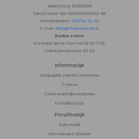
Matični broj: 66258599
Tekući račun: 160-6000001246402-96
Kontakt telefon:
066/44-33-44
E-mail:
office@maskezamob.rs
Radno vreme
Korisnički servis: Pon-Pet 09:00-17:00
Online poručivanje: 00-24
Informacije
Vi kupujete, zajedno doniramo
O nama
Često postavljena pitanja
Kontaktiraj nas
Poručivanje
Kako kupiti
Informacije o dostavi