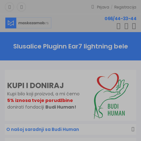
Prijava
/
Registracija
066/44-33-44
Slusalice Pluginn Ear7 lightning bele
KUPI I DONIRAJ
Kupi bilo koji proizvod, a mi ćemo
5% iznosa tvoje porudžbine
donirati fondaciji
Budi Human!
O našoj saradnji sa Budi Human