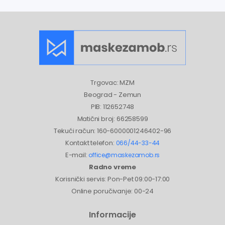
Trgovac: MZM
Beograd - Zemun
PIB: 112652748
Matični broj: 66258599
Tekući račun: 160-6000001246402-96
Kontakt telefon:
066/44-33-44
E-mail:
office@maskezamob.rs
Radno vreme
Korisnički servis: Pon-Pet 09:00-17:00
Online poručivanje: 00-24
Informacije