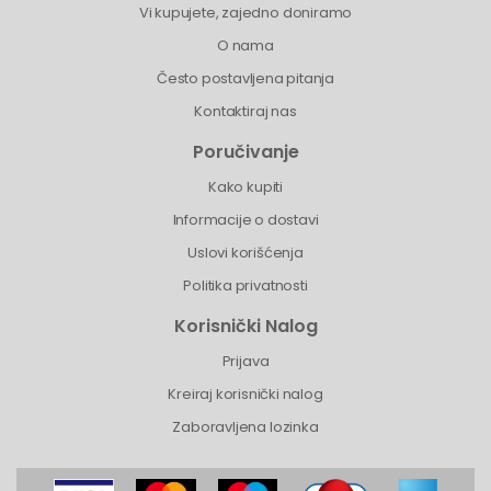
Vi kupujete, zajedno doniramo
O nama
Često postavljena pitanja
Kontaktiraj nas
Poručivanje
Kako kupiti
Informacije o dostavi
Uslovi korišćenja
Politika privatnosti
Korisnički Nalog
Prijava
Kreiraj korisnički nalog
Zaboravljena lozinka