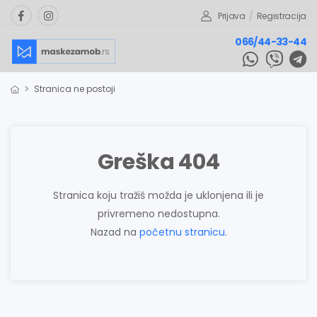
Prijava
/
Registracija
066/44-33-44
Stranica ne postoji
Greška 404
Stranica koju tražiš možda je uklonjena ili je
privremeno nedostupna.
Nazad na
početnu stranicu
.